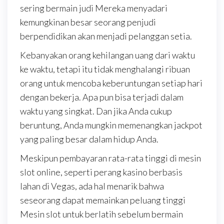
sering bermain judi Mereka menyadari
kemungkinan besar seorang penjudi
berpendidikan akan menjadi pelanggan setia.
Kebanyakan orang kehilangan uang dari waktu
ke waktu, tetapi itu tidak menghalangi ribuan
orang untuk mencoba keberuntungan setiap hari
dengan bekerja. Apa pun bisa terjadi dalam
waktu yang singkat. Dan jika Anda cukup
beruntung, Anda mungkin memenangkan jackpot
yang paling besar dalam hidup Anda.
Meskipun pembayaran rata-rata tinggi di mesin
slot online, seperti perang kasino berbasis
lahan di Vegas, ada hal menarik bahwa
seseorang dapat memainkan peluang tinggi
Mesin slot untuk berlatih sebelum bermain