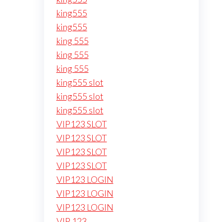
king555
king555
king 555
king 555
king 555
king555 slot
king555 slot
king555 slot
VIP123 SLOT
VIP123 SLOT
VIP123 SLOT
VIP123 SLOT
VIP123 LOGIN
VIP123 LOGIN
VIP123 LOGIN
VIP 123