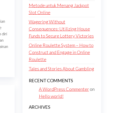
Metode untuk Menang Jackpot
Slot Online
ian
Wagering Without
e
Consequences: Utilizing House
diri
Funds to Secure Lottery Victories
ran
Online Roulette System – How to
ainan
Construct and Engage in Online
Roulette
Tales and Stories About Gambling
RECENT COMMENTS
A WordPress Commenter
on
Hello world!
ARCHIVES