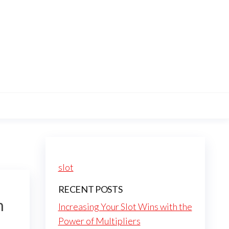
slot
RECENT POSTS
n
Increasing Your Slot Wins with the
Power of Multipliers