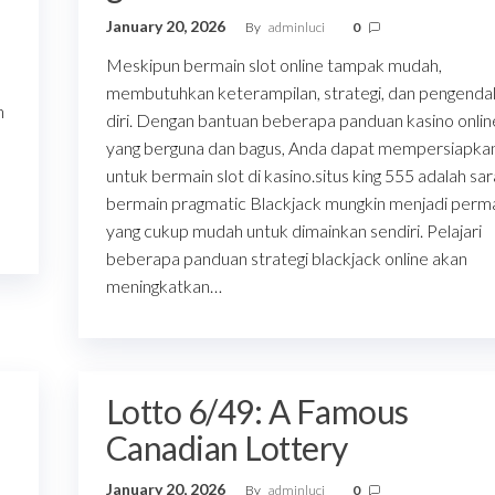
January 20, 2026
By
adminluci
0
Meskipun bermain slot online tampak mudah,
membutuhkan keterampilan, strategi, dan pengendal
n
diri. Dengan bantuan beberapa panduan kasino onlin
yang berguna dan bagus, Anda dapat mempersiapkan 
untuk bermain slot di kasino.situs king 555 adalah sa
bermain pragmatic Blackjack mungkin menjadi perm
yang cukup mudah untuk dimainkan sendiri. Pelajari
beberapa panduan strategi blackjack online akan
meningkatkan…
Lotto 6/49: A Famous
Canadian Lottery
January 20, 2026
By
adminluci
0