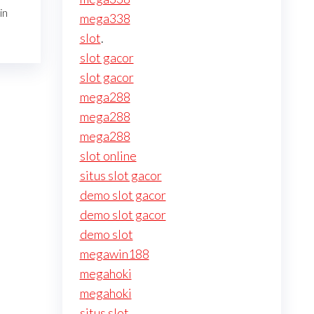
in
mega338
slot
.
slot gacor
slot gacor
mega288
mega288
mega288
slot online
situs slot gacor
demo slot gacor
demo slot gacor
demo slot
megawin188
megahoki
megahoki
situs slot