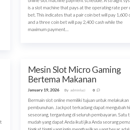
online slot machine payment schedule. A straight sy
is a slot machine that pays at the operating rate per 
bet. This indicates that a pair coin bet will pay 1,600 
and a three coin bet will pay 2,400 cash while the
maximum payment…
Mesin Slot Micro Gaming
Bertema Makanan
January 19, 2026
By
adminluci
0
Bermain slot online memiliki tujuan untuk melakukan
pembunuhan. Jackpot terkadang dapat mengubah h
seseorang, tergantung di seluruh pembayaran. Satu t
t
mudah yang dapat Anda ikuti jika Anda seorang pema
tingkat tinggi yang ingin menghasilkan uang besar adal