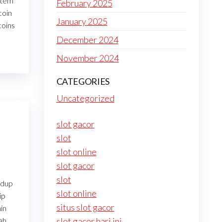
stem
February 2025
coin
January 2025
coins
December 2024
November 2024
CATEGORIES
Uncategorized
slot gacor
slot
slot online
slot gacor
slot
idup
slot online
ip
situs slot gacor
in
ah
slot gacor hari ini