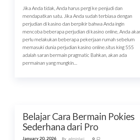
Jika Anda tidak, Anda harus pergi ke penjudi dan
mendapatkan satu. Jika Anda sudah terbiasa dengan
perjudian di kasino dan berpikir bahwa Anda ingin
mencoba beberapa perjudian di kasino online, Anda aka
perlu melakukan beberapa pekerjaan rumah sebelum
memasuki dunia perjudian kasino online.situs king 555
adalah saran bermain pragmatic Bahkan, akan ada
permainan yang mungkin…
Belajar Cara Bermain Pokies
Sederhana dari Pro
January 20, 2026
By
adminluci
0