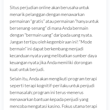
Situs perjudian online akan berusaha untuk
menarik pelanggan dengan menawarkan
permainan “gratis” atau permainan “hanya untuk
bersenang-senang” di mana Anda bermain
dengan “bermain uang” daripada uang nyata.
Jangan tertipu oleh kegembiraan ini! “Mode
bermain” ini dapat berkembang menjadi
kecanduan nyata yang melibatkan sumber daya
keuangan nyata jika Anda memiliki dorongan
kuat untuk berjudi.
Selain itu, Anda akan mengikuti program terapi
seperti terapi kognitif-perilaku untuk penjudi
bermasalah; program ini terus-menerus
menawarkan bantuan kepada penjudi yang
mencoba mengatasi kasino. Fokus utama terapi