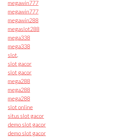
megawin777
megawin777
megawin288
megaslot288
mega338
mega338
slot
.
slot gacor
slot gacor
mega288
mega288
mega288
slot online
situs slot gacor
demo slot gacor
demo slot gacor