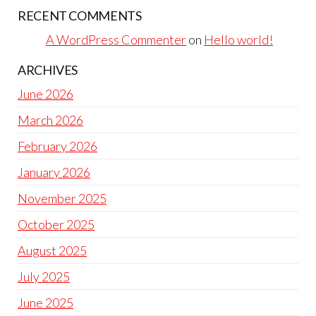
RECENT COMMENTS
A WordPress Commenter
on
Hello world!
ARCHIVES
June 2026
March 2026
February 2026
January 2026
November 2025
October 2025
August 2025
July 2025
June 2025