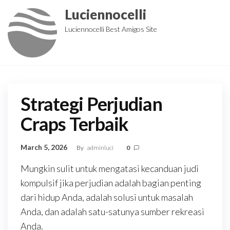
Skip
Luciennocelli
to
Luciennocelli Best Amigos Site
the
content
Strategi Perjudian
Craps Terbaik
March 5, 2026
By
adminluci
0
Mungkin sulit untuk mengatasi kecanduan judi
kompulsif jika perjudian adalah bagian penting
dari hidup Anda, adalah solusi untuk masalah
Anda, dan adalah satu-satunya sumber rekreasi
Anda.