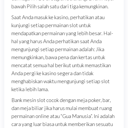
bawah Pilih salah satu dari tiga kemungkinan.
Saat Anda masuk ke kasino, perhatikan atau
kunjungi setiap permainan slot untuk
mendapatkan permainan yang lebih besar. Hal-
hal yang harus Anda perhatikan saat Anda
mengunjungi setiap permainan adalah: Jika
memungkinkan, bawa pena dan kertas untuk
mencatat semua hal berikut untuk memastikan
Anda pergi ke kasino segera dan tidak
menghabiskan waktu mengunjungi setiap slot
ketika lebih lama.
Bank mesin slot cocok dengan meja poker, bar,
dan meja biliar jika harus mulai membuat ruang
permainan online atau “Gua Manusia”. Ini adalah
cara yang luar biasa untuk memberikan sesuatu