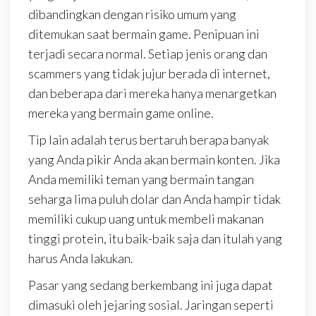
dibandingkan dengan risiko umum yang
ditemukan saat bermain game. Penipuan ini
terjadi secara normal. Setiap jenis orang dan
scammers yang tidak jujur berada di internet,
dan beberapa dari mereka hanya menargetkan
mereka yang bermain game online.
Tip lain adalah terus bertaruh berapa banyak
yang Anda pikir Anda akan bermain konten. Jika
Anda memiliki teman yang bermain tangan
seharga lima puluh dolar dan Anda hampir tidak
memiliki cukup uang untuk membeli makanan
tinggi protein, itu baik-baik saja dan itulah yang
harus Anda lakukan.
Pasar yang sedang berkembang ini juga dapat
dimasuki oleh jejaring sosial. Jaringan seperti