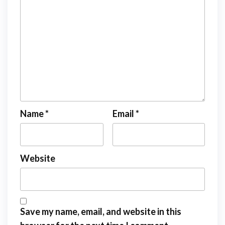
Name
*
Email
*
Website
Save my name, email, and website in this