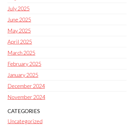
July 2025
June 2025
May 2025
April 2025
March 2025
February 2025
January 2025
December 2024
November 2024
CATEGORIES
Uncategorized