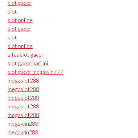
slot gacor
slot
slot online
slot gacor
slot
slot online
situs slot gacor
slot gacor hari ini
slot gacor megawin777
megaslot288
megaslot288
megaslot288
megaslot288
megaslot288
megawin288
megawin288