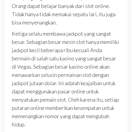
Orang dapat belajar banyak dari slot online.
Tidak hanya tidak memakai sepatu lari, itu juga
bisa menyenangkan.
Ketiga selalu membawa jackpot yang sangat
besar. Sebagian besar mesin slot hanya memiliki
jackpot kecil beberapa ribu kecuali Anda
bermain di salah satu kasino yang sangat besar
di Vegas. Sebagian besar kasino online akan
menawarkan selusin permainan slot dengan
jackpot jutaan dolar. Ini adalah keajaiban untuk
dapat menggunakan pasar online untuk
menyatukan pemain slot. Oleh karena itu, setiap
putaran online memberikan kesempatan untuk
memenangkan nomor yang dapat mengubah
hidup.