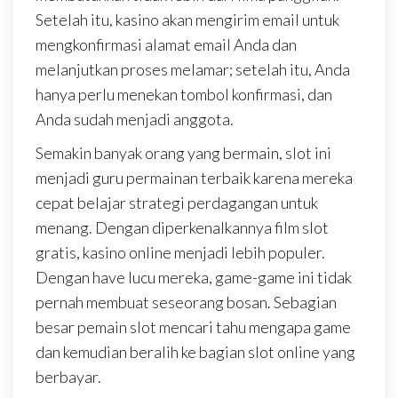
Setelah itu, kasino akan mengirim email untuk
mengkonfirmasi alamat email Anda dan
melanjutkan proses melamar; setelah itu, Anda
hanya perlu menekan tombol konfirmasi, dan
Anda sudah menjadi anggota.
Semakin banyak orang yang bermain, slot ini
menjadi guru permainan terbaik karena mereka
cepat belajar strategi perdagangan untuk
menang. Dengan diperkenalkannya film slot
gratis, kasino online menjadi lebih populer.
Dengan have lucu mereka, game-game ini tidak
pernah membuat seseorang bosan. Sebagian
besar pemain slot mencari tahu mengapa game
dan kemudian beralih ke bagian slot online yang
berbayar.