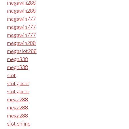
megawin288
megawin288
megawin777
megawin777
megawin777
megawin288
megaslot288
mega338
mega338
slot
.
slot gacor
slot gacor
mega288
mega288
mega288
slot online