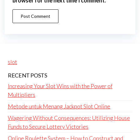
browser for the next time I comment.
slot
RECENT POSTS
Increasing Your Slot Wins with the Power of
Multipliers
Metode untuk Menang Jackpot Slot Online
Wagering Without Consequences: Utilizing House
Funds to Secure Lottery Victories
Online Roulette System – How to Construct and