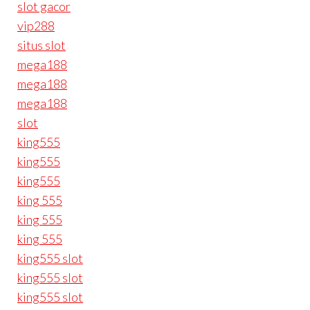
slot gacor
vip288
situs slot
mega188
mega188
mega188
slot
king555
king555
king555
king 555
king 555
king 555
king555 slot
king555 slot
king555 slot