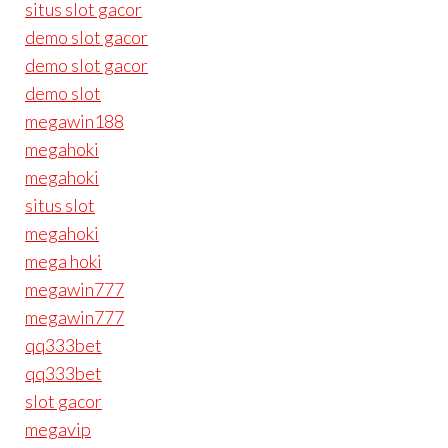
situs slot gacor
demo slot gacor
demo slot gacor
demo slot
megawin188
megahoki
megahoki
situs slot
megahoki
mega hoki
megawin777
megawin777
qq333bet
qq333bet
slot gacor
megavip