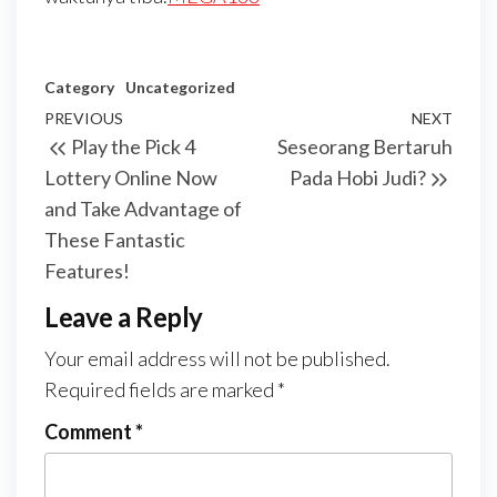
Category
Uncategorized
Post
Previous
PREVIOUS
NEXT
Next
Play the Pick 4
Seseorang Bertaruh
navigation
Post
Post
Lottery Online Now
Pada Hobi Judi?
and Take Advantage of
These Fantastic
Features!
Leave a Reply
Your email address will not be published.
Required fields are marked
*
Comment
*