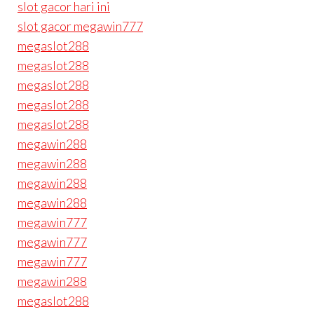
slot gacor hari ini
slot gacor megawin777
megaslot288
megaslot288
megaslot288
megaslot288
megaslot288
megawin288
megawin288
megawin288
megawin288
megawin777
megawin777
megawin777
megawin288
megaslot288