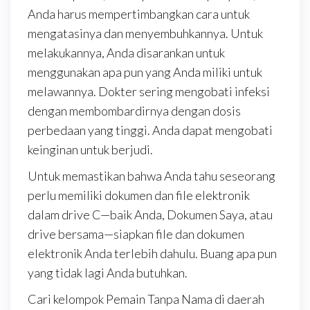
Anda harus mempertimbangkan cara untuk
mengatasinya dan menyembuhkannya. Untuk
melakukannya, Anda disarankan untuk
menggunakan apa pun yang Anda miliki untuk
melawannya. Dokter sering mengobati infeksi
dengan membombardirnya dengan dosis
perbedaan yang tinggi. Anda dapat mengobati
keinginan untuk berjudi.
Untuk memastikan bahwa Anda tahu seseorang
perlu memiliki dokumen dan file elektronik
dalam drive C—baik Anda, Dokumen Saya, atau
drive bersama—siapkan file dan dokumen
elektronik Anda terlebih dahulu. Buang apa pun
yang tidak lagi Anda butuhkan.
Cari kelompok Pemain Tanpa Nama di daerah