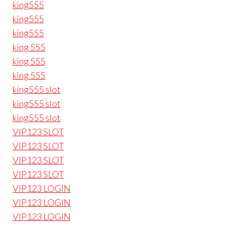
king555
king555
king555
king 555
king 555
king 555
king555 slot
king555 slot
king555 slot
VIP123 SLOT
VIP123 SLOT
VIP123 SLOT
VIP123 SLOT
VIP123 LOGIN
VIP123 LOGIN
VIP123 LOGIN