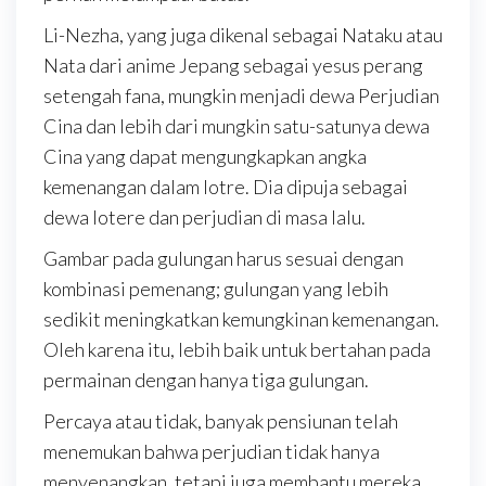
Li-Nezha, yang juga dikenal sebagai Nataku atau
Nata dari anime Jepang sebagai yesus perang
setengah fana, mungkin menjadi dewa Perjudian
Cina dan lebih dari mungkin satu-satunya dewa
Cina yang dapat mengungkapkan angka
kemenangan dalam lotre. Dia dipuja sebagai
dewa lotere dan perjudian di masa lalu.
Gambar pada gulungan harus sesuai dengan
kombinasi pemenang; gulungan yang lebih
sedikit meningkatkan kemungkinan kemenangan.
Oleh karena itu, lebih baik untuk bertahan pada
permainan dengan hanya tiga gulungan.
Percaya atau tidak, banyak pensiunan telah
menemukan bahwa perjudian tidak hanya
menyenangkan, tetapi juga membantu mereka