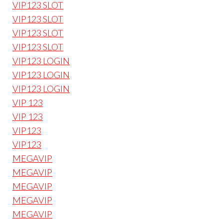
VIP123 SLOT
VIP123 SLOT
VIP123 SLOT
VIP123 SLOT
VIP123 LOGIN
VIP123 LOGIN
VIP123 LOGIN
VIP 123
VIP 123
VIP123
VIP123
MEGAVIP
MEGAVIP
MEGAVIP
MEGAVIP
MEGAVIP