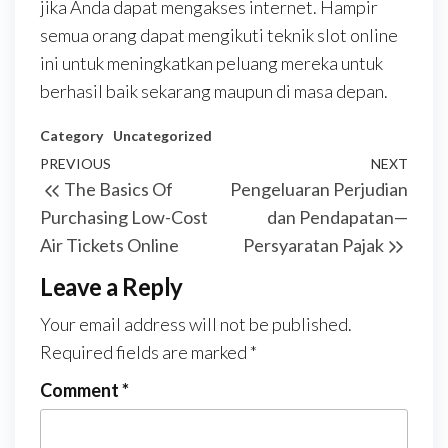
jika Anda dapat mengakses internet. Hampir
semua orang dapat mengikuti teknik slot online
ini untuk meningkatkan peluang mereka untuk
berhasil baik sekarang maupun di masa depan.
Category
Uncategorized
Post
Previous
PREVIOUS
NEXT
Next
The Basics Of
Pengeluaran Perjudian
navigation
Post
Post
Purchasing Low-Cost
dan Pendapatan—
Air Tickets Online
Persyaratan Pajak
Leave a Reply
Your email address will not be published.
Required fields are marked
*
Comment
*