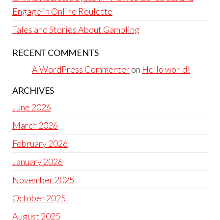
Engage in Online Roulette
Tales and Stories About Gambling
RECENT COMMENTS
A WordPress Commenter
on
Hello world!
ARCHIVES
June 2026
March 2026
February 2026
January 2026
November 2025
October 2025
August 2025