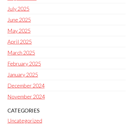
July 2025
June 2025
May 2025
April 2025
March 2025
February 2025
January 2025
December 2024
November 2024
CATEGORIES
Uncategorized