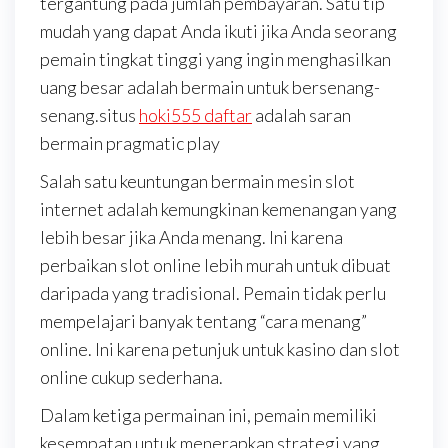
tergantung pada jumlah pembayaran. Satu tip
mudah yang dapat Anda ikuti jika Anda seorang
pemain tingkat tinggi yang ingin menghasilkan
uang besar adalah bermain untuk bersenang-
senang.situs
hoki555 daftar
adalah saran
bermain pragmatic play
Salah satu keuntungan bermain mesin slot
internet adalah kemungkinan kemenangan yang
lebih besar jika Anda menang. Ini karena
perbaikan slot online lebih murah untuk dibuat
daripada yang tradisional. Pemain tidak perlu
mempelajari banyak tentang “cara menang”
online. Ini karena petunjuk untuk kasino dan slot
online cukup sederhana.
Dalam ketiga permainan ini, pemain memiliki
kesempatan untuk menerapkan strategi yang