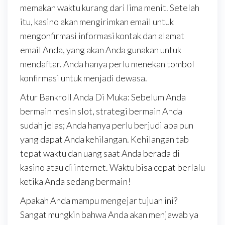
memakan waktu kurang dari lima menit. Setelah
itu, kasino akan mengirimkan email untuk
mengonfirmasi informasi kontak dan alamat
email Anda, yang akan Anda gunakan untuk
mendaftar. Anda hanya perlu menekan tombol
konfirmasi untuk menjadi dewasa.
Atur Bankroll Anda Di Muka: Sebelum Anda
bermain mesin slot, strategi bermain Anda
sudah jelas; Anda hanya perlu berjudi apa pun
yang dapat Anda kehilangan. Kehilangan tab
tepat waktu dan uang saat Anda berada di
kasino atau di internet. Waktu bisa cepat berlalu
ketika Anda sedang bermain!
Apakah Anda mampu mengejar tujuan ini?
Sangat mungkin bahwa Anda akan menjawab ya